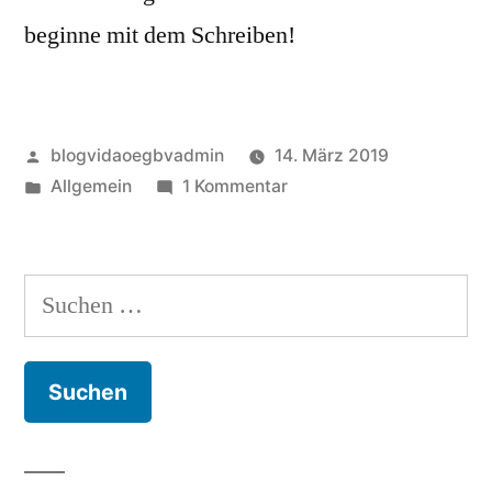
beginne mit dem Schreiben!
Veröffentlicht
blogvidaoegbvadmin
14. März 2019
von
Veröffentlicht
zu
Allgemein
1 Kommentar
unter
Hallo
Welt!
Suchen
nach: