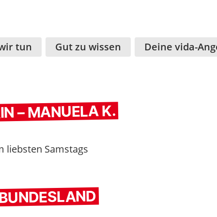
wir tun
Gut zu wissen
Deine vida-Ang
N – MANUELA K.
m liebsten Samstags
M BUNDESLAND