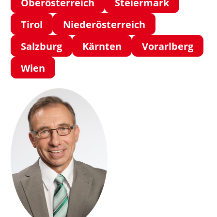
Oberösterreich
Steiermark
Tirol
Niederösterreich
Salzburg
Kärnten
Vorarlberg
Wien