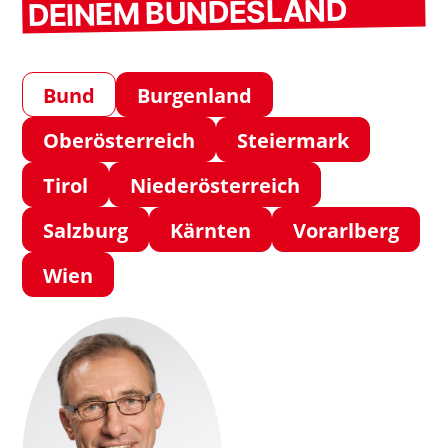
DEINEM BUNDESLAND
Bund
Burgenland
Oberösterreich
Steiermark
Tirol
Niederösterreich
Salzburg
Kärnten
Vorarlberg
Wien