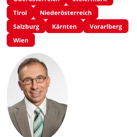
Tirol
Niederösterreich
Salzburg
Kärnten
Vorarlberg
Wien