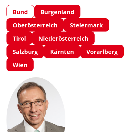
Bund
Burgenland
Oberösterreich
Steiermark
Tirol
Niederösterreich
Salzburg
Kärnten
Vorarlberg
Wien