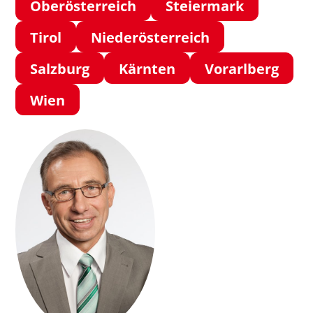
Oberösterreich
Steiermark
Tirol
Niederösterreich
Salzburg
Kärnten
Vorarlberg
Wien