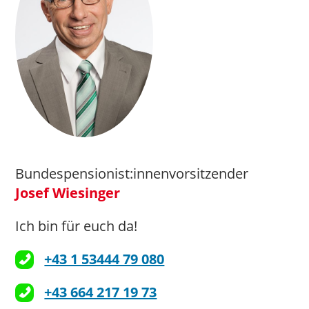
Notruftelefon
>>> Hier geht’s zur Website
service@noe.hilfswerk.at
>>> Hier geht’s zur Website
Bundespensionist:innenvorsitzender
Josef Wiesinger
b
runn@n.roteskreuz.at
Ich bin für euch da!
>>> Hier geht’s zur Website
+43 1 53444 79 080
post.pflegehotline@noel.gv.at
+43 664 217 19 73
>>> Hier geht’s zur Website