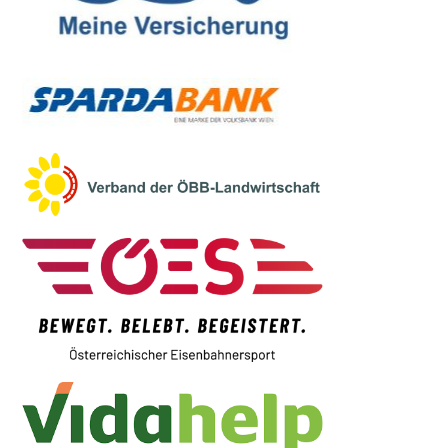
liechtenstein@wpk.at
>>> Hier geht’s zur Website
center@noe-volkshilfe.at