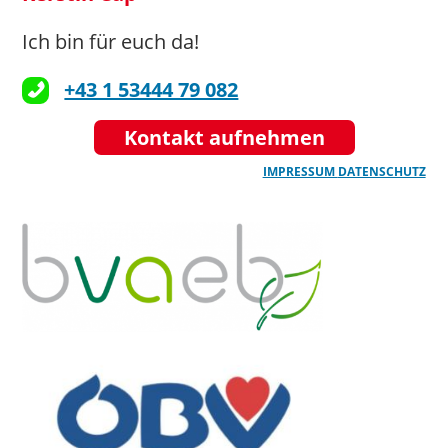
Ich bin für euch da!
pflege-
betreuung@n.roteskreuz.at
+43 1 53444 79 082
>>> Hier geht’s zur Website
Kontakt aufnehmen
seniorentageszentrum@gmx.at
IMPRESSUM
DATENSCHUTZ
>>> Hier geht’s zur Website