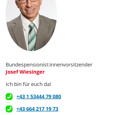
>>> Hier geht’s zur Website
office@ooe.hilfswerk.at
>>> Hier geht’s zur
Website
Bundespensionist:innenvorsitzender
Josef Wiesinger
Ich bin für euch da!
Zuständig für: Beratung,
+43 1 53444 79 080
Gesundheit und Betreuung,
Wohnen im Alter
+43 664 217 19 73