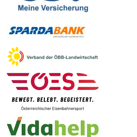
pflegeundbetreuung@o.roteskreuz.at
>>> Hier geht’s zur Website