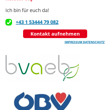
Ich bin für euch da!
+43 1 53444 79 082
sbs@shvgr.at
Kontakt aufnehmen
>>> Hier geht’s zur Website
IMPRESSUM
DATENSCHUTZ
Zuständig für: Pflege und
Betreuung, Wohnen im Alter,
Essen auf Rädern