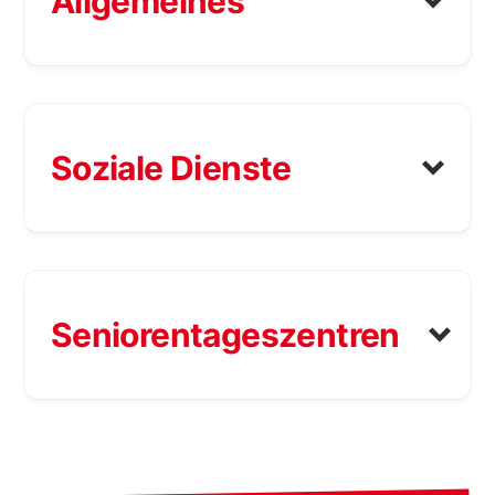
Allgemeines
Soziale Dienste
Seniorentageszentren
Zuständig für: Pflege und
post.oberoesterreich@sozialminis
Betreuung, Hospiz
>>> Hier geht’s zur Website