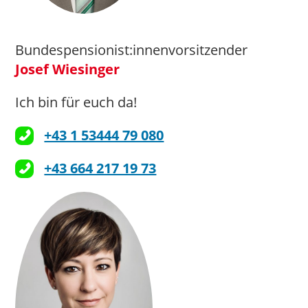
kontakt@caritas.at
Bundespensionist:innenvorsitzender
Josef Wiesinger
>>> Hier geht’s zur Website
Ich bin für euch da!
+43 1 53444 79 080
office@hauskrankenpflege-
+43 664 217 19 73
Zuständig für: Rettungsdienst
vlbg.at
und Krankentransport, Pflege
>>
> Hier geht’s zur Website
und Betreuung, Wohnen und
soziale Dienstleistungen