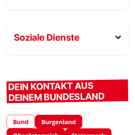
Soziale Dienste
DEIN KONTAKT AUS
DEINEM BUNDESLAND
post.vorarlberg@sozialministeriu
Zuständig für: Pflege und
Bund
Burgenland
>>> Hier geht’s zur Website
Betreuung, 24-Stunden-
Betreuung