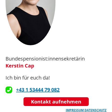
landesverband.vlbg@samariterbund.n
>>> Hier geht’s zur Website
arge@mohi.at
>>> Hier geht’s zur Webs
ite
Bundespensionist:innensekretärin
Kerstin Cap
Ich bin für euch da!
Zuständig für: Rettungsdienst
+43 1 53444 79 082
und Krankentransport, Pflege
und Betreuung, Wohnen und
Kontakt aufnehmen
soziale Dienstleistungen
IMPRESSUM
DATENSCHUTZ