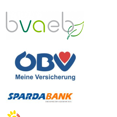
soziales@bregenz.at
landesverband.vlbg@samariterbund.n
>
>> Hier geht’s zur Website
>>> Hier geht’s zur Website