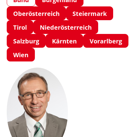
Oberösterreich
Steiermark
Tirol
Niederösterreich
Salzburg
Kärnten
Vorarlberg
Wien