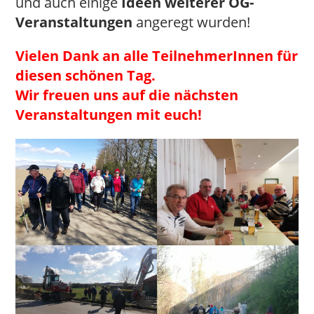
und auch einige
Ideen weiterer OG-
Veranstaltungen
angeregt wurden!
Vielen Da
nk an alle TeilnehmerInnen für
diesen schönen Tag.
Wir freuen uns auf die nächsten
Veranstaltungen mit euch!