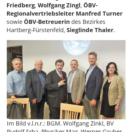
Friedberg
,
Wolfgang Zingl
,
ÖBV-
Regionalvertriebsleiter Manfred Turner
sowie
ÖBV-Betreuerin
des Bezirkes
Hartberg-Fürstenfeld,
Sieglinde Thaler
.
Im Bild v.l.n.r.: BGM. Wolfgang Zinkl, BV
Rudolf Srba, Physiker Mag. Werner Gruber,