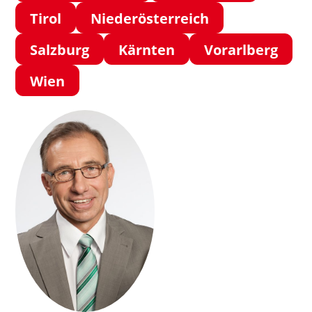
Tirol
Niederösterreich
Salzburg
Kärnten
Vorarlberg
Wien