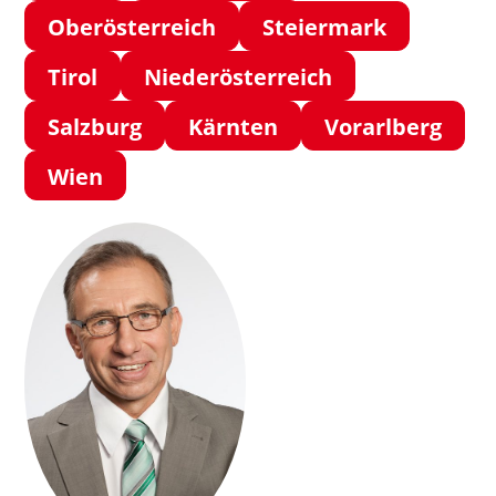
Oberösterreich
Steiermark
Tirol
Niederösterreich
Salzburg
Kärnten
Vorarlberg
Wien