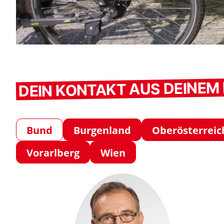
DEIN KONTAKT AUS DEINE
Bund
Burgenland
Oberösterreic
Vorarlberg
Wien