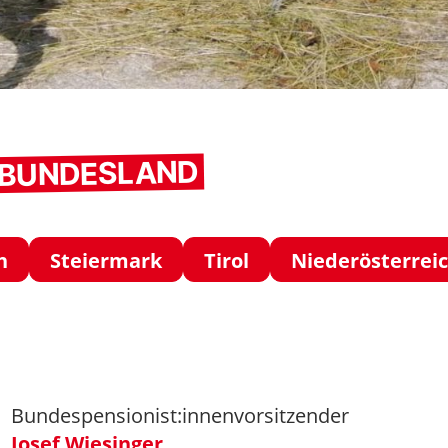
M BUNDESLAND
h
Steiermark
Tirol
Niederösterrei
Bundespensionist:innenvorsitzender
Josef Wiesinger