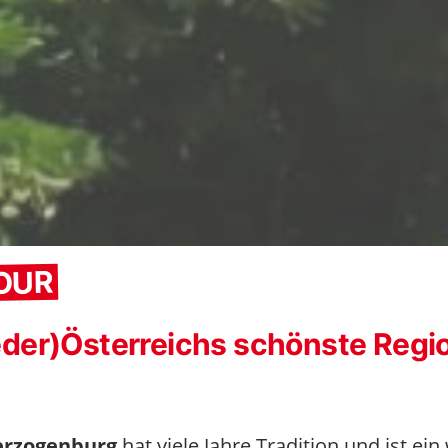
OUR
der)Österreichs schönste Regi
Herzogenburg
hat viele Jahre Tradition und ist ei