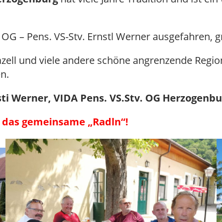
OG – Pens. VS-Stv. Ernstl Werner ausgefahren, gr
riazell und viele andere schöne angrenzende Re
n.
sti Werner, VIDA Pens. VS.Stv. OG Herzogenbu
d das gemeinsame „Radln“!