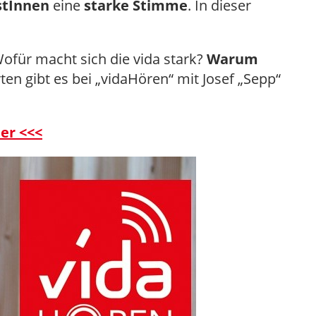
stInnen
eine
starke Stimme
. In dieser
ofür macht sich die vida stark?
Warum
en gibt es bei „vidaHören“ mit Josef „Sepp“
er <<<