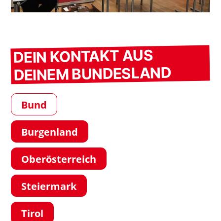
DEIN KONTAKT AUS
DEINEM BUNDESLAND
Bund
Burgenland
Oberösterreich
Steiermark
Tirol