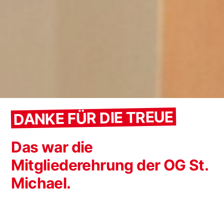
DANKE FÜR DIE TREUE
Das war die
Mitgliederehrung der OG St.
Michael.