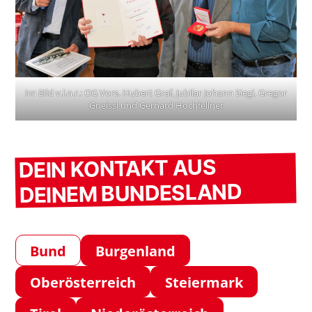
Im Bild v.l.n.r.: OG Vors. Hubert Graf, Jubilar Johann Siegl, Gregor
Gneissl und Gerhard Hochfellner
DEIN KONTAKT AUS
DEINEM BUNDESLAND
Bund
Burgenland
Oberösterreich
Steiermark