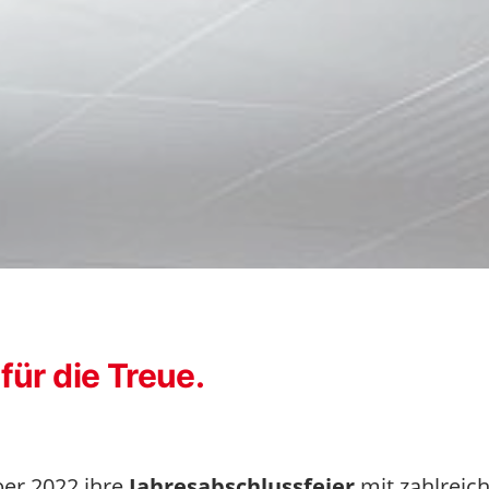
für die Treue.
ber 2022 ihre
Jahresabschlussfeier
mit zahlreich