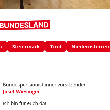
M BUNDESLAND
h
Steiermark
Tirol
Niederösterrei
Bundespensionist:innenvorsitzender
Josef Wiesinger
Ich bin für euch da!