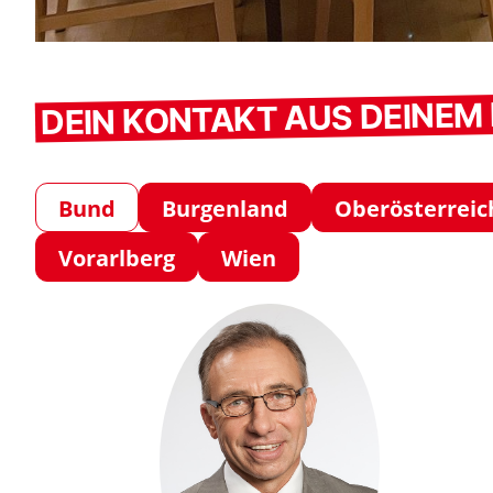
DEIN KONTAKT AUS DEINE
Bund
Burgenland
Oberösterreic
Vorarlberg
Wien