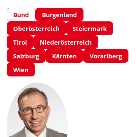
Bund
Burgenland
Oberösterreich
Steiermark
Tirol
Niederösterreich
Salzburg
Kärnten
Vorarlberg
Wien