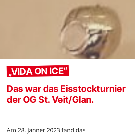
„VIDA ON ICE“
Das war das Eisstockturnier
der OG St. Veit/Glan.
Am 28. Jänner 2023 fand das