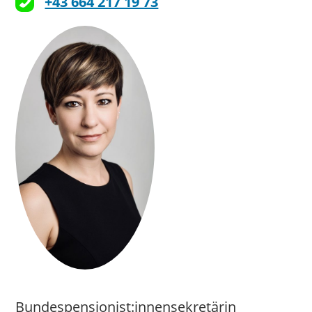
+43 664 217 19 73
Bundespensionist:innensekretärin