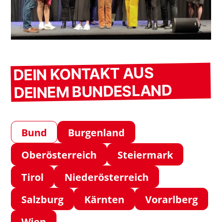
DEIN KONTAKT AUS
DEINEM BUNDESLAND
Bund
Burgenland
Oberösterreich
Steiermark
Tirol
Niederösterreich
Salzburg
Kärnten
Vorarlberg
Wien