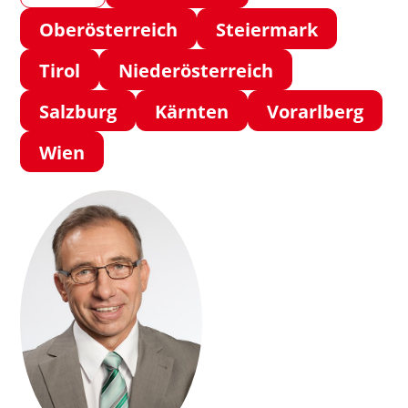
Oberösterreich
Steiermark
Tirol
Niederösterreich
Salzburg
Kärnten
Vorarlberg
Wien