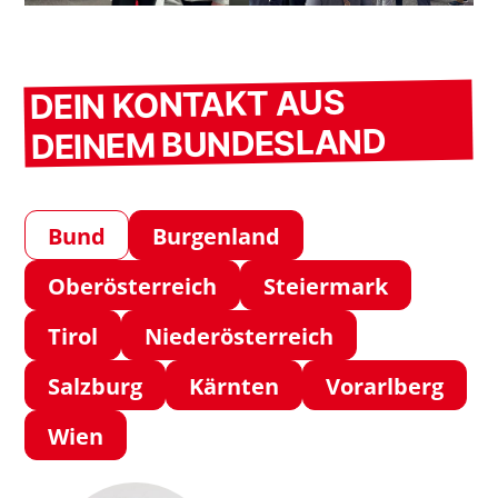
DEIN KONTAKT AUS
DEINEM BUNDESLAND
Bund
Burgenland
Oberösterreich
Steiermark
Tirol
Niederösterreich
Salzburg
Kärnten
Vorarlberg
Wien