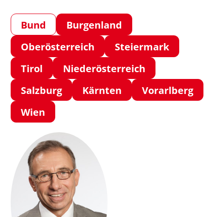
Bund
Burgenland
Oberösterreich
Steiermark
Tirol
Niederösterreich
Salzburg
Kärnten
Vorarlberg
Wien