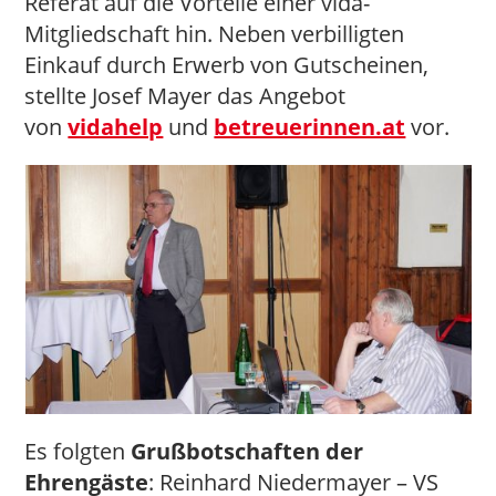
Referat auf die Vorteile einer vida-
Mitgliedschaft hin. Neben verbilligten
Einkauf durch Erwerb von Gutscheinen,
stellte Josef Mayer das Angebot
von
vidahelp
und
betreuerinnen.at
vor.
Es folgten
Grußbotschaften der
Ehrengäste
: Reinhard Niedermayer – VS