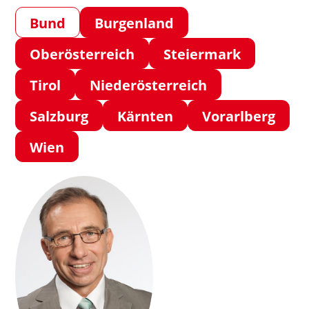
Bund
Burgenland
Oberösterreich
Steiermark
Tirol
Niederösterreich
Salzburg
Kärnten
Vorarlberg
Wien