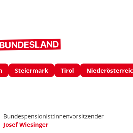
M BUNDESLAND
h
Steiermark
Tirol
Niederösterrei
Bundespensionist:innenvorsitzender
Josef Wiesinger