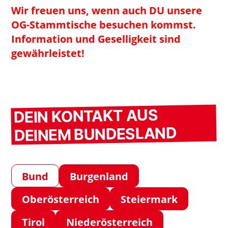
Wir freuen uns, wenn auch DU unsere
OG-Stammtische besuchen kommst.
Information und Geselligkeit sind
gewährleistet!
DEIN KONTAKT AUS
DEINEM BUNDESLAND
Bund
Burgenland
Oberösterreich
Steiermark
Tirol
Niederösterreich