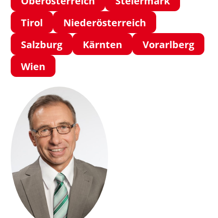
Oberösterreich
Steiermark
Tirol
Niederösterreich
Salzburg
Kärnten
Vorarlberg
Wien