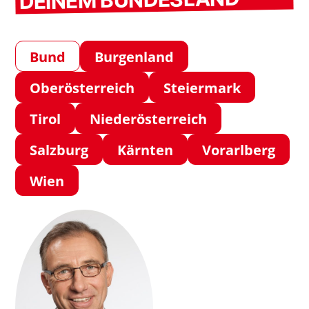
Bund
Burgenland
Oberösterreich
Steiermark
Tirol
Niederösterreich
Salzburg
Kärnten
Vorarlberg
Wien