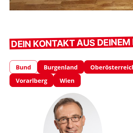
DEIN KONTAKT AUS DEINE
Bund
Burgenland
Oberösterreic
Vorarlberg
Wien