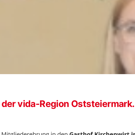
 der vida-Region Oststeiermark.
Mitgliederehrung in den
Gasthof Kirchenwirt i