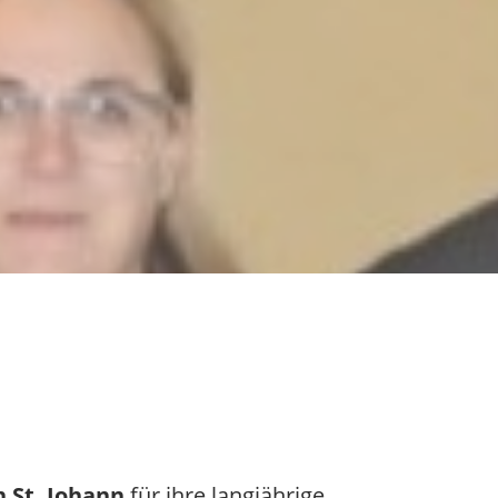
n St. Johann
für ihre langjährige