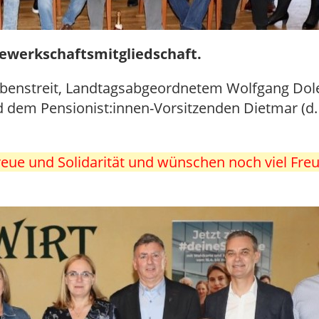
Gewerkschaftsmitgliedschaft.
benstreit, Landtagsabgeordnetem Wolfgang Dole
dem Pensionist:innen-Vorsitzenden Dietmar (d.
 Treue und Solidarität und wünschen noch viel F