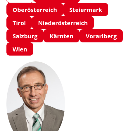
Oberösterreich
Steiermark
Tirol
Niederösterreich
Salzburg
Kärnten
Vorarlberg
Wien