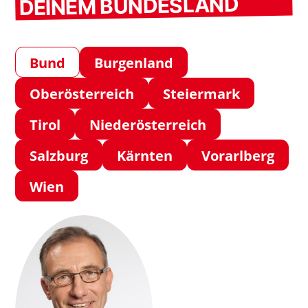
DEINEM BUNDESLAND
Bund
Burgenland
Oberösterreich
Steiermark
Tirol
Niederösterreich
Salzburg
Kärnten
Vorarlberg
Wien