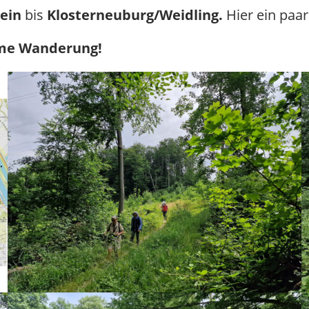
tein
bis
Klosterneuburg/Weidling.
Hier ein paa
ame Wanderung!