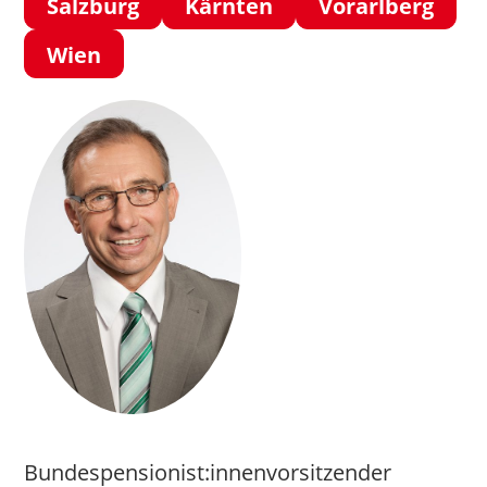
Salzburg
Kärnten
Vorarlberg
Wien
Bundespensionist:innenvorsitzender