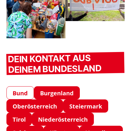
DEIN KONTAKT AUS
DEINEM BUNDESLAND
Bund
Burgenland
Oberösterreich
Steiermark
Tirol
Niederösterreich