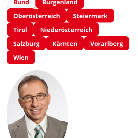
Bund
Burgenland
Oberösterreich
Steiermark
Tirol
Niederösterreich
Salzburg
Kärnten
Vorarlberg
Wien