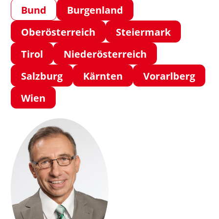
Bund
Burgenland
Oberösterreich
Steiermark
Tirol
Niederösterreich
Salzburg
Kärnten
Vorarlberg
Wien