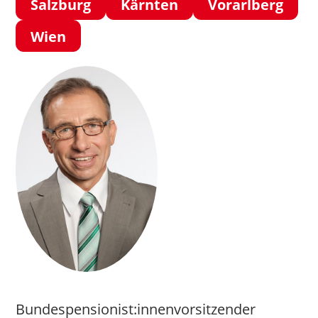
Salzburg
Kärnten
Vorarlberg
Wien
Bundespensionist:innenvorsitzender