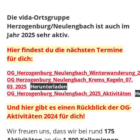
Die vida-Ortsgruppe
Herzogenburg/Neulengbach ist auch im
Jahr 2025 sehr aktiv.
Hier findest du die nächsten Termine
für dich:
OG_Herzogenburg_Neulengbach_Winterwanderung_26
OG Herzogenburg_Neulengbach_Krems_Kegeln_07.
03. 2025
Herunterladen
OG_Herzogenburg_Neulengbach_2025_Aktivitäten
H
Und hier gibt es einen Rückblick der OG-
Aktivitäten 2024 für dich!
Wir freuen uns, dass wir bei rund
175
Aktivitäten
an die
1.800 Kolleg:innen