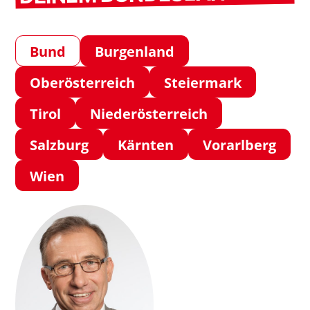
Bund
Burgenland
Oberösterreich
Steiermark
Tirol
Niederösterreich
Salzburg
Kärnten
Vorarlberg
Wien