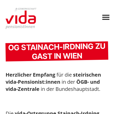
OG STAINACH-IRDNING ZU
GAST IN WIEN
Herzlicher Empfang
für die
steirischen
vida-Pensionist:innen
in der
ÖGB- und
vida-Zentrale
in der Bundeshauptstadt.
Die
vida-Ortsgruppe Stainach-Irdning