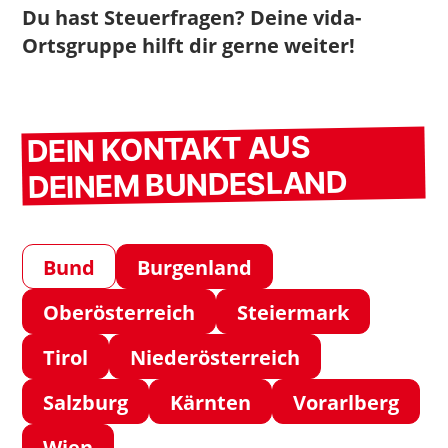
Du hast Steuerfragen? Deine vida-
Ortsgruppe hilft dir gerne weiter!
DEIN KONTAKT AUS
DEINEM BUNDESLAND
Bund
Burgenland
Oberösterreich
Steiermark
Tirol
Niederösterreich
Salzburg
Kärnten
Vorarlberg
Wien