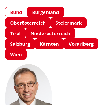
Bund
Burgenland
Oberösterreich
Steiermark
Tirol
Niederösterreich
Salzburg
Kärnten
Vorarlberg
Wien