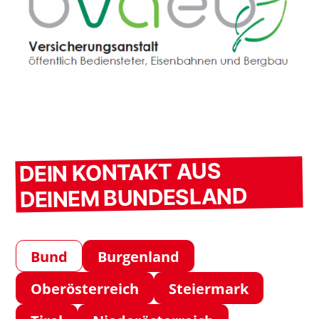
DEIN KONTAKT AUS
DEINEM BUNDESLAND
Bund
Burgenland
Oberösterreich
Steiermark