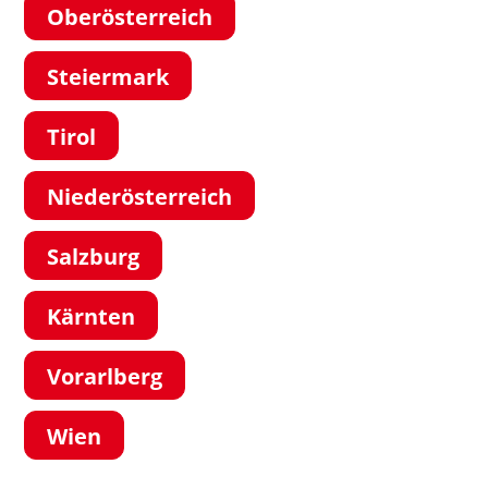
Oberösterreich
Steiermark
Tirol
Niederösterreich
Salzburg
Kärnten
Vorarlberg
Wien