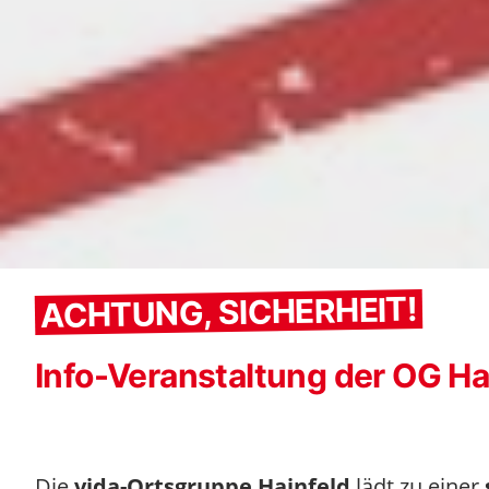
ACHTUNG, SICHERHEIT!
Info-Veranstaltung der OG Hai
Die
vida-Ortsgruppe Hainfeld
lädt zu einer