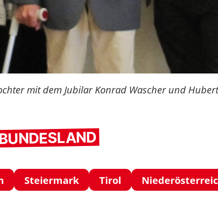
 Tochter mit dem Jubilar Konrad Wascher und Hubert
M BUNDESLAND
h
Steiermark
Tirol
Niederösterrei