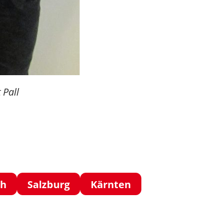
 Pall
ch
Salzburg
Kärnten