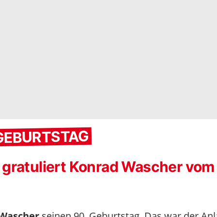
 GEBURTSTAG
 gratuliert Konrad Wascher vom
Wascher
seinen 90. Geburtstag. Das war der Anl