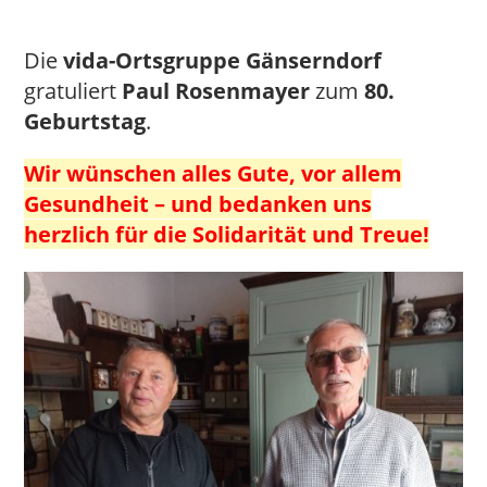
Die
vida-Ortsgruppe Gänserndorf
gratuliert
Paul Rosenmayer
zum
80.
Geburtstag
.
Wir wünschen alles Gute, vor allem
Gesundheit – und bedanken uns
herzlich für die Solidarität und Treue!