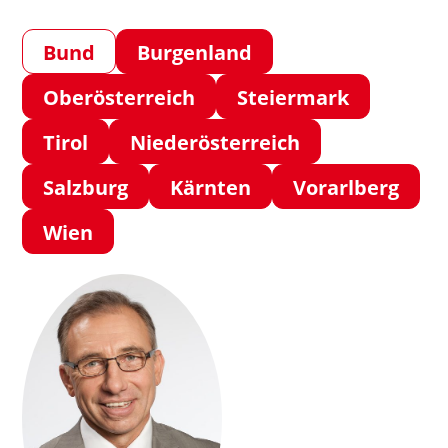
Bund
Burgenland
Oberösterreich
Steiermark
Tirol
Niederösterreich
Salzburg
Kärnten
Vorarlberg
Wien