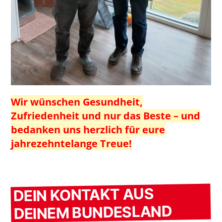
Wir wünschen Gesundheit,
Zufriedenheit und nur das Beste – und
bedanken uns herzlich für eure
jahrezehntelange Treue!
DEIN KONTAKT AUS
DEINEM BUNDESLAND