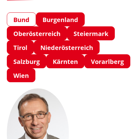
Bund
Burgenland
Oberösterreich
Steiermark
Tirol
Niederösterreich
Salzburg
Kärnten
Vorarlberg
Wien