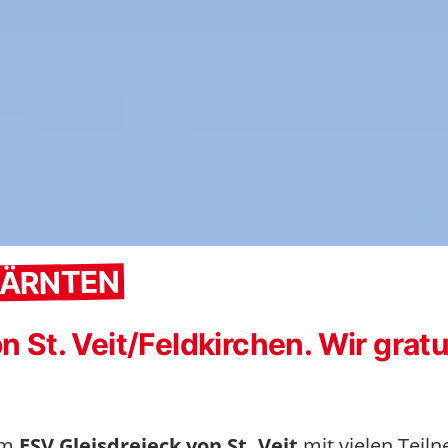
 KÄRNTEN
n St. Veit/Feldkirchen. Wir gratu
 im
ESV Gleisdreieck von St. Veit
mit vielen Teil