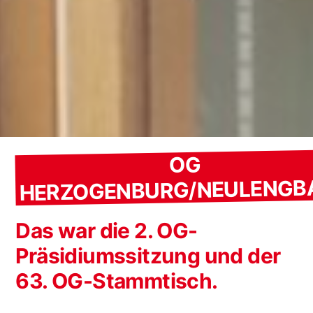
OG
HERZOGENBURG/NEULENGB
Das war die 2. OG-
Präsidiumssitzung und der
63. OG-Stammtisch.